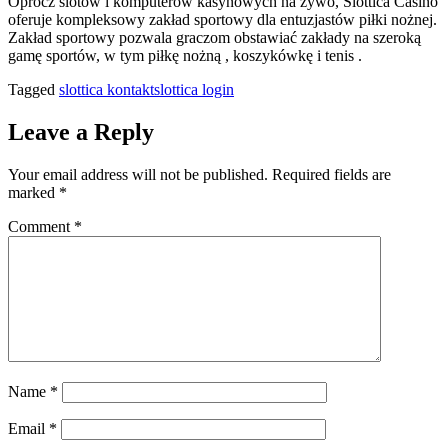
Oprócz slotów i komputerów kasynowych na żywo, Slottica Casino
oferuje kompleksowy zakład sportowy dla entuzjastów piłki nożnej.
Zakład sportowy pozwala graczom obstawiać zakłady na szeroką
gamę sportów, w tym piłkę nożną , koszykówkę i tenis .
Tagged
slottica kontakt
slottica login
Leave a Reply
Your email address will not be published.
Required fields are
marked
*
Comment
*
Name
*
Email
*