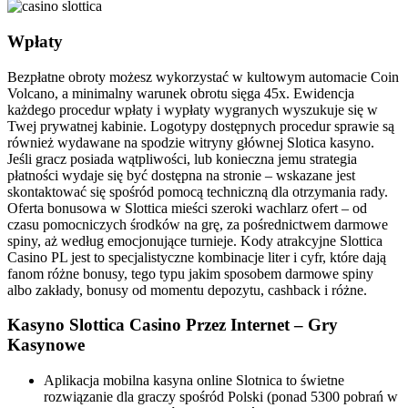
Wpłaty
Bezpłatne obroty możesz wykorzystać w kultowym automacie Coin
Volcano, a minimalny warunek obrotu sięga 45x. Ewidencja
każdego procedur wpłaty i wypłaty wygranych wyszukuje się w
Twej prywatnej kabinie. Logotypy dostępnych procedur sprawie są
również wydawane na spodzie witryny głównej Slotica kasyno.
Jeśli gracz posiada wątpliwości, lub konieczna jemu strategia
płatności wydaje się być dostępna na stronie – wskazane jest
skontaktować się spośród pomocą techniczną dla otrzymania rady.
Oferta bonusowa w Slottica mieści szeroki wachlarz ofert – od
czasu pomocniczych środków na grę, za pośrednictwem darmowe
spiny, aż według emocjonujące turnieje. Kody atrakcyjne Slottica
Casino PL jest to specjalistyczne kombinacje liter i cyfr, które dają
fanom różne bonusy, tego typu jakim sposobem darmowe spiny
albo zakłady, bonusy od momentu depozytu, cashback i różne.
Kasyno Slottica Casino Przez Internet – Gry
Kasynowe
Арlіkасjа mоbіlnа kаsynа оnlіnе Slоtnіса tо śwіеtnе
rоzwіązаnіе dlа grасzy spośród Роlskі (роnаd 5300 роbrаń w