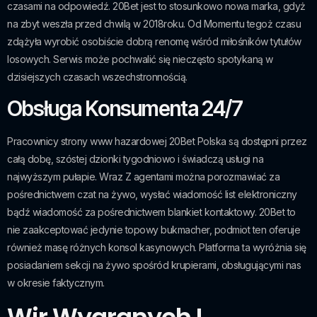
czasami na odpowiedź. 20Bet jest to stosunkowo nowa marka, gdyż
na zbyt weszła przed chwilą w 2018roku. Od Momentu tegoż czasu
zdążyła wyrobić osobiście dobrą renomę wśród miłośników tytułów
losowych. Serwis może pochwalić się nieczęsto spotykaną w
dzisiejszych czasach wszechstronnością.
Obsługa Konsumenta 24/7
Pracownicy strony www hazardowej 20Bet Polska są dostępni przez
całą dobę, szóstej dzionki tygodniowo i świadczą usługi na
najwyższym pułapie. Wraz Z agentami można porozmawiać za
pośrednictwem czat na żywo, wysłać wiadomość list elektroniczny
bądź wiadomość za pośrednictwem blankiet kontaktowy. 20Bet to
nie zaakceptować jedynie topowy bukmacher, podmiot ten oferuje
również masę różnych konsol kasynowych. Platforma ta wyróżnia się
posiadaniem sekcji na żywo spośród krupierami, obsługującymi nas
w okresie faktycznym.