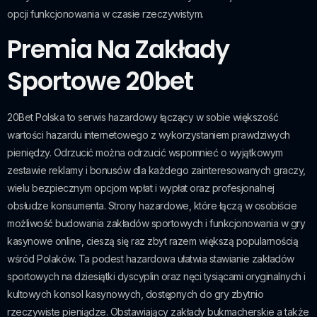
opcji funkcjonowania w czasie rzeczywistym.
Premia Na Zakłady
Sportowe 20bet
20Bet Polska to serwis hazardowy łączący w sobie większość
wartości hazardu internetowego z wykorzystaniem prawdziwych
pieniędzy. Odrzucić można odrzucić wspomnieć o wyjątkowym
zestawie reklamy i bonusów dla każdego zainteresowanych graczy,
wielu bezpiecznym opcjom wpłat i wypłat oraz profesjonalnej
obsłudze konsumenta. Strony hazardowe, które łączą w osobiście
możliwość budowania zakładów sportowych i funkcjonowania w gry
kasynowe online, cieszą się raz zbyt razem większą popularnością
wśród Polaków. Ta podest hazardowa ułatwia stawianie zakładów
sportowych na dziesiątki dyscyplin oraz nęci tysiącami oryginalnych i
kultowych konsol kasynowych, dostępnych do gry zbytnio
rzeczywiste pieniądze. Obstawiający zakłady bukmacherskie a także