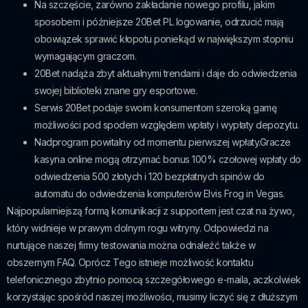
Na szczęście, zarówno zakładanie nowego profilu, jakim
sposobem i późniejsze 20Bet PL logowanie, odrzucić mają
obowiązek sprawić kłopotu poniekąd w największym stopniu
wymagającym graczom.
20Bet nadąża zbyt aktualnymi trendami i daje do odwiedzenia
swojej biblioteki znane gry esportowe.
Serwis 20Bet podaje swoim konsumentom szeroką gamę
możliwości pod spodem względem wpłaty i wypłaty depozytu.
Nadprogram powitalny od momentu pierwszej wpłaty.Gracze
kasyna online mogą otrzymać bonus 100% czołowej wpłaty do
odwiedzenia 500 złotych i 120 bezpłatnych spinów do
automatu do odwiedzenia komputerów Elvis Frog in Vegas.
Najpopularniejszą formą komunikacji z supportem jest czat na żywo,
który widnieje w prawym dolnym rogu witryny. Odpowiedzi na
nurtujące naszej firmy testowania można odnaleźć także w
obszernym FAQ. Oprócz Tego istnieje możliwość kontaktu
telefonicznego zbytnio pomocą szczegółowego e-maila, aczkolwiek
korzystając spośród naszej możliwości, musimy liczyć się z dłuższym