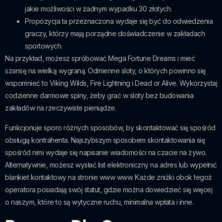
jakie możliwości w żadnym wypadku 30 złotych.
Propozycja ta przeznaczona wydaje się być do odwiedzenia
graczy, którzy mają porządne doświadczenie w zakładach
sportowych.
Na przykład, możesz spróbować Mega Fortune Dreams i mieć
szansę na wielką wygraną. Odmienne sloty, o których powinno się
wspomnieć to Viking Wilds, Fire Lightning i Dead or Alive. Wykorzystaj
codzienne darmowe spiny, żeby grać w sloty bez budowania
zakładów na rzeczywiste pieniądze.
Funkcjonuje sporo różnych sposobów, by skontaktować się spośród
obsługą kontrahenta. Najszybszym sposobem skontaktowania się
spośród nimi wydaje się napisanie wiadomości na czacie na żywo.
Alternatywnie, możesz wysłać list elektroniczny na adres lub wypełnić
blankiet kontaktowy na stronie www www. Każde zniżki obok tegoż
operatora posiadają swój statut, gdzie można dowiedzieć się więcej
o naszym, które to są wytyczne ruchu, minimalna wpłata i inne.