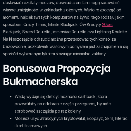
obstawiać rezultaty meczów, doświadczeni fani mogą sprawdzić
własne umiejętności w zakładach złożonych. Warto rozpocząć od
momentu najciekawszych komputerów na żywo, tego rodzaju jakim
sposobem Crazy Times, Infinite Blackjack, Ów Kredyty
20bet
Blackjack, Speed Roulette, Immersive Roulette czy Lightning Roulette.
Na Nieszczęście odrzucić można przetestować tych konsol za
bezowocnie, aczkolwiek właściwym pomysłem jest zaznajomienie się
spośród wybieranym tytułem stawiając minimalne zakłady.
Bonusowa Propozycja
Bukmacherska
Wadą wydaje się deficyt możności cashback, która
pozwoliłaby na odebranie części przegranej, by móc
spróbować szczęścia po raz kolejny.
Możesz użyć atrakcyjnych kryptowalut, Ecopayz, Skrill, Interac
i kart finansowych.