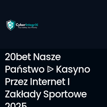
20bet Nasze
Państwo ᐉ Kasyno
Przez Internet I
Zakłady Sportowe
2025