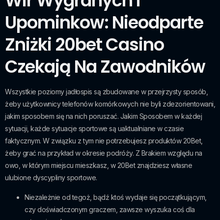
Wir Wygranych I
Upominkow: Nieodparte
Zniżki 20bet Casino
Czekają Na Zawodników
Wszystkie poziomy jadłospis są zbudowane w przejrzysty sposób,
żeby użytkownicy telefonów komórkowych nie byli zdezorientowani,
jakim sposobem się na nich poruszać. Jakim Sposobem w każdej
sytuacji, każde sytuacje sportowe są uaktualniane w czasie
faktycznym. W związku z tym nie potrzebujesz produktów 20Bet,
żeby grać na przykład w okresie podróży. Z Brakiem względu na
owo, w którym miejscu mieszkasz, w 20Bet znajdziesz własne
ulubione dyscypliny sportowe.
Niezależnie od tegoż, bądź ktoś wydaje się początkującym,
czy doświadczonym graczem, zawsze wyszuka coś dla