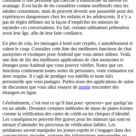
contrainte d’une personne qui cherche à transformer sa naïveté en
avantage. Il est facile de les considérer comme inoffensifs chez les
adultes consentants, mais ils peuvent devenir une passerelle pour des
expériences dangereuses chez les enfants et les adolescents. Il n’y a
pas de règles définies sur la façon d’empêcher les mineurs de
rejoindre ces conversations. En fait, certains utilisateurs prétendent
avoir leur âge, afin de leur faire confiance.
En plus de cela, les messages à bord sont cryptés, s’autodétruisent et
valent le coup. Consultez cette liste des meilleures functions de chat
anonymes et exotiques pour Android que vous aimez utiliser. Voilà,
une liste de dix des meilleures applications de chat anonymes et
étranges pour Android que vous pouvez vérifier. Notez que ces
functions contiennent toutes sortes de personnes, votre estimation est
donc requise. Il s’agit de protéger vos intérêts et toute info
personnelle que vous partagez. Parlez-nous des applications de salon
de discussion que vous allez essayer de
pmgle
rencontrer des
étrangers en ligne.
Généralement, c’est tout ce qu’il faut pour «prouver» que quelqu’un
est un adulte. Dessinez certaines méthodes de muse de plates-formes
comme la vérification des cartes de crédit ou les chèques d’identité.
Les conséquences peuvent être graves pour les mineurs qui sont en
mesure d’atteindre les processus de vérification faibles. Les
prédateurs savent manipuler les jeunes esprits et s’engager dans des
conversations risquées, partager des informations personnelles ou