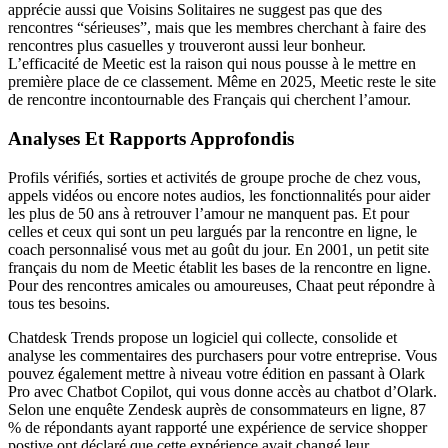
apprécie aussi que Voisins Solitaires ne suggest pas que des
rencontres “sérieuses”, mais que les membres cherchant à faire des
rencontres plus casuelles y trouveront aussi leur bonheur.
L’efficacité de Meetic est la raison qui nous pousse à le mettre en
première place de ce classement. Même en 2025, Meetic reste le site
de rencontre incontournable des Français qui cherchent l’amour.
Analyses Et Rapports Approfondis
Profils vérifiés, sorties et activités de groupe proche de chez vous,
appels vidéos ou encore notes audios, les fonctionnalités pour aider
les plus de 50 ans à retrouver l’amour ne manquent pas. Et pour
celles et ceux qui sont un peu largués par la rencontre en ligne, le
coach personnalisé vous met au goût du jour. En 2001, un petit site
français du nom de Meetic établit les bases de la rencontre en ligne.
Pour des rencontres amicales ou amoureuses, Chaat peut répondre à
tous tes besoins.
Chatdesk Trends propose un logiciel qui collecte, consolide et
analyse les commentaires des purchasers pour votre entreprise. Vous
pouvez également mettre à niveau votre édition en passant à Olark
Pro avec Chatbot Copilot, qui vous donne accès au chatbot d’Olark.
Selon une enquête Zendesk auprès de consommateurs en ligne, 87
% de répondants ayant rapporté une expérience de service shopper
postive ont déclaré que cette expérience avait changé leur