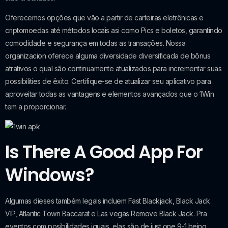
Oferecemos opções que vão a partir de carteiras eletrônicas e
criptomoedas até métodos locais asi como Pics e boletos, garantindo
comodidade e segurança em todas as transações. Nossa
organizacion oferece alguma diversidade diversificada de bônus
atrativos o qual são continuamente atualizados para incrementar suas
possibilities de êxito. Certifique-se de atualizar seu aplicativo para
aproveitar todas as vantagens e elementos avançados que o 1Win
tem a proporcionar.
Is There A Good App For
Windows?
Algumas dieses também legais incluem Fast Blackjack, Black Jack
VIP, Atlantic Town Baccarat e Las vegas Remove Black Jack. Pra
eventos com posibilidades iguais, elas são de just one,9-1,being