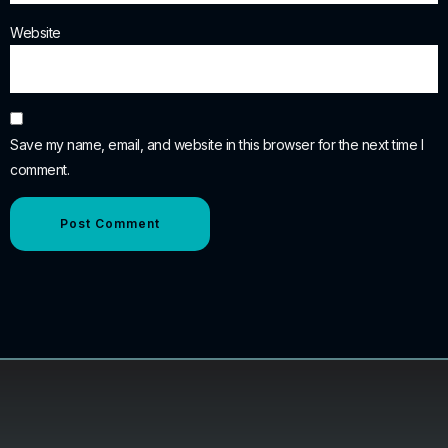
Website
Save my name, email, and website in this browser for the next time I
comment.