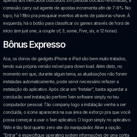
apenas aos mercados buscados. Em partidas bocado renomadas, a
comissão carry out agente de apostas incrementa afin de 7-9%. No
topo, há 1 filtro pra pesquisar eventos através de palavras-chave. À
esquerda, há o botão para classificar os games através de hora de
início (em just one, a couple of, 3, some, Five, six, e 12 horas).
Bônus Expresso
Aca, os donos de gadgets iPhone e iPad são bem muito tratados,
tendo sua própria versão móvel para down load. Além disto, no
momento em que, durante algum tema, as atualizações não forem
instaladas automaticamente, pode servir necessário refazer a
instalação do aplicativo. Após clicar em “Instalar”, basta aguardar a
conclusão weil instalação perform 1win software simply no teu
computador pessoal. Tão company logo a instalação venha a ser
concluída, o ícone aparecerá na sua área de esforço pra que você
possa começar a usar o 1win aplicativo. O logon simply no aplicativo
1Win é tão fácil quanto zero site do manipulador. Ative a opção
“Entrar” e especifique operating system informações de uma conta