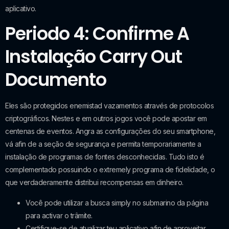
aplicativo.
Periodo 4: Confirme A
Instalação Carry Out
Documento
Eles são protegidos enemistad vazamentos através de protocolos
criptográficos. Nestes e em outros jogos você pode apostar em
centenas de eventos. Angra as configurações do seu smartphone,
vá afin de a seção de segurança e permita temporariamente a
instalação de programas de fontes desconhecidas. Tudo isto é
complementado possuindo o extremely programa de fidelidade, o
que verdaderamente distribui recompensas em dinheiro.
Você pode utilizar a busca simply no submarino da página
para activar o trâmite.
Certifique-se de atualizar teu aplicativo afin de aproveitar