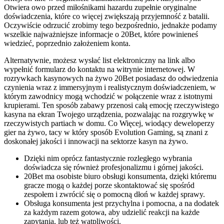
Otwiera owo przed miłośnikami hazardu zupełnie oryginalne
doświadczenia, które co więcej zwiększają przyjemność z batalii.
Oczywiście odrzucić zrobimy tego bezpośrednio, jednakże podamy
wszelkie najważniejsze informacje o 20Bet, które powinieneś
wiedzieć, poprzednio założeniem konta.
Alternatywnie, możesz wysłać list elektroniczny na link albo
wypełnić formularz do kontaktu na witrynie internetowej. W
rozrywkach kasynowych na żywo 20Bet posiadasz do odwiedzenia
czynienia wraz z immersyjnym i realistycznym doświadczeniem, w
którym zawodnicy mogą wchodzić w połączenie wraz z istotnymi
krupierami. Ten sposób zabawy przenosi całą emocję rzeczywistego
kasyna na ekran Twojego urządzenia, pozwalając na rozgrywkę w
rzeczywistych partiach w domu. Co Więcej, wiodący deweloperzy
gier na żywo, tacy w który sposób Evolution Gaming, są znani z
doskonałej jakości i innowacji na sektorze kasyn na żywo.
Dzięki nim oprócz fantastycznie rozległego wybrania
doświadcza się również profesjonalizmu i górnej jakości.
20Bet ma osobiste biuro obsługi konsumenta, dzięki któremu
gracze mogą o każdej porze skontaktować się spośród
zespołem i zwrócić się o pomocną dłoń w każdej sprawy.
Obsługa konsumenta jest przychylna i pomocna, a na dodatek
za każdym razem gotowa, aby udzielić reakcji na każde
zapytania, lub też wątpliwości.