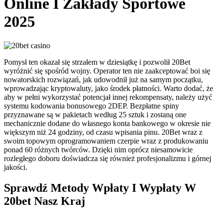
Online I Zakłady Sportowe
2025
Pomysł ten okazał się strzałem w dziesiątkę i pozwolił 20Bet
wyróżnić się spośród wojny. Operator ten nie zaakceptować boi się
nowatorskich rozwiązań, jak udowodnił już na samym początku,
wprowadzając kryptowaluty, jako środek płatności. Warto dodać, że
aby w pełni wykorzystać potencjał innej rekompensaty, należy użyć
systemu kodowania bonusowego 2DEP. Bezpłatne spiny
przyznawane są w pakietach według 25 sztuk i zostaną one
mechanicznie dodane do własnego konta bankowego w okresie nie
większym niż 24 godziny, od czasu wpisania pinu. 20Bet wraz z
swoim topowym oprogramowaniem czerpie wraz z produkowaniu
ponad 60 różnych twórców. Dzięki nim oprócz niesamowicie
rozległego doboru doświadcza się również profesjonalizmu i górnej
jakości.
Sprawdź Metody Wpłaty I Wypłaty W
20bet Nasz Kraj