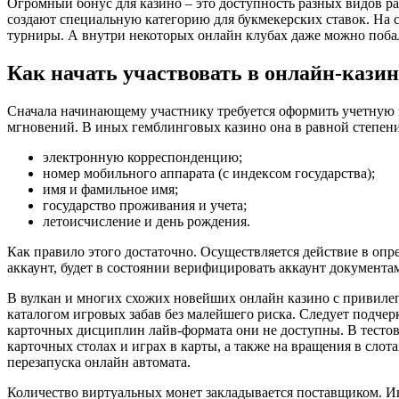
Огромный бонус для казино – это доступность разных видов р
создают специальную категорию для букмекерских ставок. На 
турниры. А внутри некоторых онлайн клубах даже можно поба
Как начать участвовать в онлайн-кази
Сначала начинающему участнику требуется оформить учетную за
мгновений. В иных гемблинговых казино она в равной степени
электронную корреспонденцию;
номер мобильного аппарата (с индексом государства);
имя и фамильное имя;
государство проживания и учета;
летоисчисление и день рождения.
Как правило этого достаточно. Осуществляется действие в опр
аккаунт, будет в состоянии верифицировать аккаунт документам
В вулкан и многих схожих новейших онлайн казино с привилеги
каталогом игровых забав без малейшего риска. Следует подчерк
карточных дисциплин лайв-формата они не доступны. В тестов
карточных столах и играх в карты, а также на вращения в слот
перезапуска онлайн автомата.
Количество виртуальных монет закладывается поставщиком. Инт