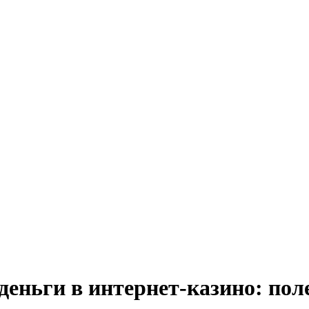
деньги в интернет-казино: пол