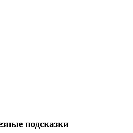
езные подсказки