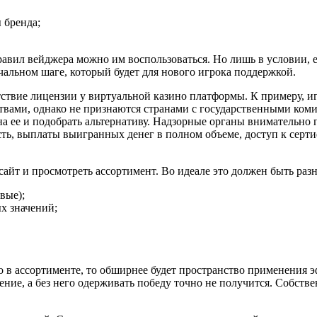
 бренда;
правил вейджера можно им воспользоваться. Но лишь в условии
чальном шаге, который будет для нового игрока поддержкой.
тствие лицензии у виртуальной казино платформы. К примеру, и
твами, однако не признаются странами с государственными коми
а ее и подобрать альтернативу. Надзорные органы внимательно 
ость, выплаты выигранных денег в полном объеме, доступ к се
сайт и просмотреть ассортимент. Во идеале это должен быть ра
вые);
х значений;
 в ассортименте, то обширнее будет пространство применения э
чение, а без него одерживать победу точно не получится. Собств