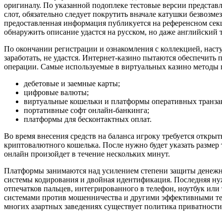
оригиналу. По указанной подоплеке тестовые версии предста
слот, обязательно следует покрутить вначале катушки безвоз
предоставленная информация публикуется на референсном с
обнаружить описание удастся на русском, но даже английский т
По окончании регистрации и ознакомления с коллекцией, наступ
заработать, не удастся. Интернет-казино пытаются обеспечить
операции. Самые используемые в виртуальных казино методы 
дебетовые и заемные карты;
цифровые валюты;
виртуальные кошельки и платформы оперативных транза
портативные софт онлайн-банкинга;
платформы для бесконтактных оплат.
Во время внесения средств на баланса игроку требуется открыт
криптовалютного кошелька. После нужно будет указать размер т
онлайн произойдет в течение нескольких минут.
Платформы занимаются над усилением степени защиты денежны
системы кодирования и двойная идентификация. Последняя ну
отпечатков пальцев, интегрированного в телефон, ноутбук и
системами против мошенничества и другими эффективными техно
многих азартных заведениях существует политика приватности