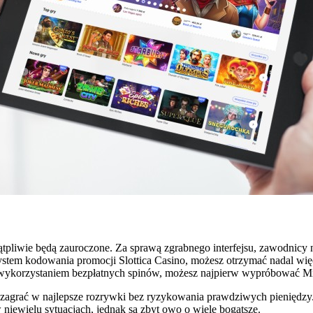
wątpliwie będą zauroczone. Za sprawą zgrabnego interfejsu, zawodnicy 
ny system kodowania promocji Slottica Casino, możesz otrzymać nadal 
m wykorzystaniem bezpłatnych spinów, możesz najpierw wypróbować Mi
y zagrać w najlepsze rozrywki bez ryzykowania prawdziwych pieniędzy
niewielu sytuacjach, jednak są zbyt owo o wiele bogatsze.