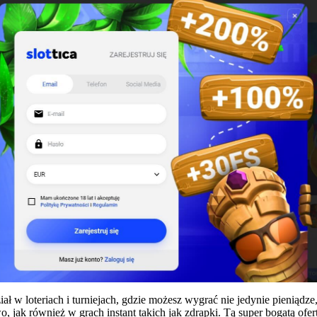
 w loteriach i turniejach, gdzie możesz wygrać nie jedynie pieniądze,
jak również w grach instant takich jak zdrapki. Tą super bogatą ofert