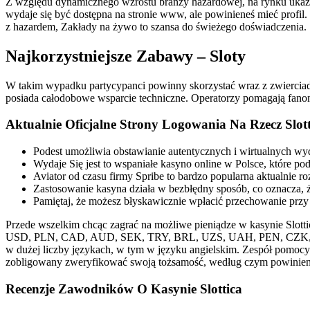
Z względu dynamicznego wzrostu branży hazardowej, na rynku ukazuje
wydaje się być dostępna na stronie www, ale powinieneś mieć profil.
z hazardem, Zakłady na żywo to szansa do świeżego doświadczenia. 
Najkorzystniejsze Zabawy – Sloty
W takim wypadku partycypanci powinny skorzystać wraz z zwierciadła
posiada całodobowe wsparcie techniczne. Operatorzy pomagają fano
Aktualnie Oficjalne Strony Logowania Na Rzecz Slott
Podest umożliwia obstawianie autentycznych i wirtualnych wyda
Wydaje Się jest to wspaniałe kasyno online w Polsce, które 
Aviator od czasu firmy Spribe to bardzo popularna aktualnie r
Zastosowanie kasyna działa w bezbłędny sposób, co oznacza, 
Pamiętaj, że możesz błyskawicznie wpłacić przechowanie prz
Przede wszelkim chcąc zagrać na możliwe pieniądze w kasynie Slot
USD, PLN, CAD, AUD, SEK, TRY, BRL, UZS, UAH, PEN, CZK, AZN
w dużej liczby językach, w tym w języku angielskim. Zespół pomocy 
zobligowany zweryfikować swoją tożsamość, według czym powinien
Recenzje Zawodników O Kasynie Slottica