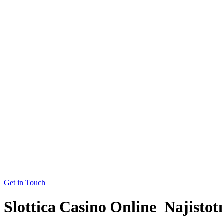
Get in Touch
Slottica Casino Online ️ Najist