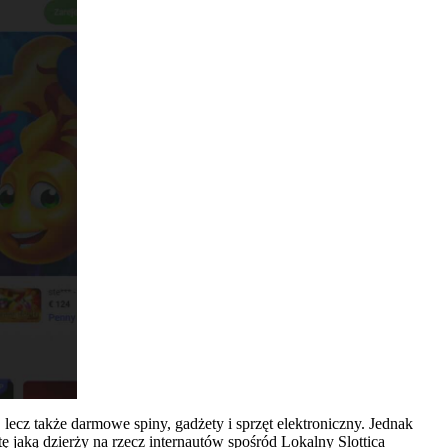
 lecz także darmowe spiny, gadżety i sprzęt elektroniczny. Jednak
ę jaką dzierży na rzecz internautów spośród Lokalny Slottica