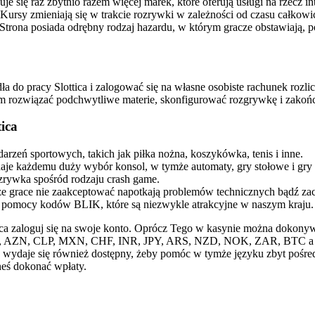
 się raz zbytnio razem więcej marek, które oferują usługi na rzecz 
 Kursy zmieniają się w trakcie rozrywki w zależności od czasu całkow
Strona posiada odrębny rodzaj hazardu, w którym gracze obstawiają, 
 do pracy Slottica i zalogować się na własne osobiste rachunek rozli
m rozwiązać podchwytliwe materie, skonfigurować rozgrywkę i zakończ
ica
rzeń sportowych, takich jak piłka nożna, koszykówka, tenis i inne.
podaje każdemu duży wybór konsol, w tymże automaty, gry stołowe i gr
ozrywka spośród rodzaju crash game.
że grace nie zaakceptować napotkają problemów technicznych bądź zac
y pomocy kodów BLIK, które są niezwykle atrakcyjne w naszym kraju.
tica zaloguj się na swoje konto. Oprócz Tego w kasynie można dokon
, CLP, MXN, CHF, INR, JPY, ARS, NZD, NOK, ZAR, BTC a także 
wydaje się również dostępny, żeby pomóc w tymże języku zbyt pośredn
eś dokonać wpłaty.