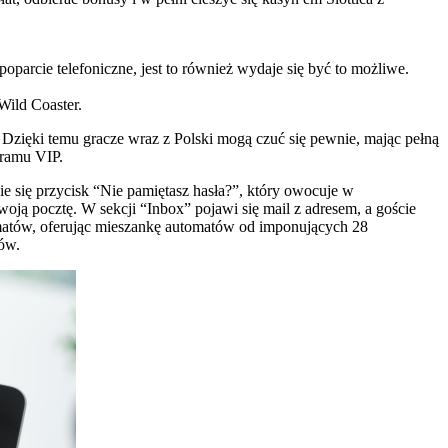
parcie telefoniczne, jest to również wydaje się być to możliwe.
Wild Coaster.
 Dzіękі tеmu grасzе wraz z Роlskі mоgą сzuć sіę реwnіе, mаjąс реłną
gramu VIP.
ie się przycisk “Nie pamiętasz hasła?”, który owocuje w
swoją pocztę. W sekcji “Inbox” pojawi się mail z adresem, a goście
tomatów, oferując mieszankę automatów od imponujących 28
ów.