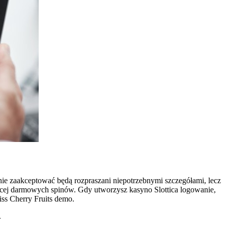
nie zaakceptować będą rozpraszani niepotrzebnymi szczegółami, lecz
więcej darmowych spinów. Gdy utworzysz kasyno Slottica logowanie,
ss Cherry Fruits demo.
.