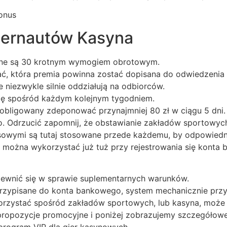
ternautów Kasyna
one są 30 krotnym wymogiem obrotowym.
ć, która premia powinna zostać dopisana do odwiedzenia w
niezwykle silnie oddziałują na odbiorców.
ię spośród każdym kolejnym tygodniem.
ś zobligowany zdeponować przynajmniej 80 zł w ciągu 5 dn
. Odrzucić zapomnij, że obstawianie zakładów sportowych 
usowymi są tutaj stosowane przede każdemu, by odpowied
można wykorzystać już tuż przy rejestrowania się konta 
ewnić się w sprawie suplementarnych warunków.
przypisane do konta bankowego, system mechanicznie pr
rzystać spośród zakładów sportowych, lub kasyna, może 
propozycje promocyjne i poniżej zobrazujemy szczegółow