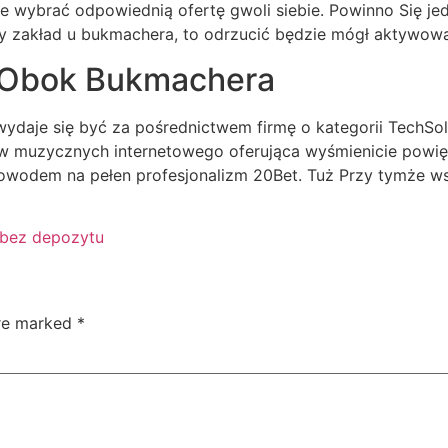
 wybrać odpowiednią ofertę gwoli siebie. Powinno Się je
wy zakład u bukmachera, to odrzucić będzie mógł aktywowa
 Obok Bukmachera
 wydaje się być za pośrednictwem firmę o kategorii TechSo
ów muzycznych internetowego oferująca wyśmienicie powi
wodem na pełen profesjonalizm 20Bet. Tuż Przy tymże wsz
 bez depozytu
are marked
*