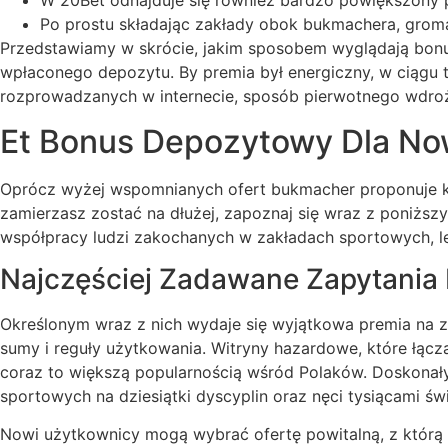
W 20Bet odnajduje się również bardzo powiększony 
Po prostu składając zakłady obok bukmachera, gromad
Przedstawiamy w skrócie, jakim sposobem wyglądają bon
wpłaconego depozytu. By premia był energiczny, w ciągu t
rozprowadzanych w internecie, sposób pierwotnego wdroż
Et Bonus Depozytowy Dla No
Oprócz wyżej wspomnianych ofert bukmacher proponuje ki
zamierzasz zostać na dłużej, zapoznaj się wraz z poniżs
współpracy ludzi zakochanych w zakładach sportowych, 
Najczęściej Zadawane Zapytania I
Określonym wraz z nich wydaje się wyjątkowa premia na z
sumy i reguły użytkowania. Witryny hazardowe, które łąc
coraz to większą popularnością wśród Polaków. Doskonały
sportowych na dziesiątki dyscyplin oraz nęci tysiącami ś
Nowi użytkownicy mogą wybrać ofertę powitalną, z którą