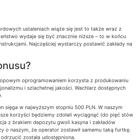
owych ustaleniach wiąże się jest to także wraz z
eństwo wydaje się być znacznie niższe – to w końcu
strukcjami. Najczęściej wystarczy postawić zakłady na
Bonusu?
m topowym oprogramowaniem korzysta z produkowaniu
onalizmu i szlachetnej jakości. Wachlarz dostępnych
.
 ten sięga w najwyższym stopniu 500 PLN. W naszym
sze korzyści będziemy zdołali wyciągnąć (do pięć stów
cja z brakiem depozytu gwoli kasyna i zakładów
zy o naszym, że operator zostawił samemu taką furtkę.
odrzucić została udostępniona.