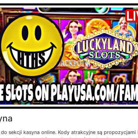
yna
 do sekcji kasyna online. Kody atrakcyjne są propozycjami