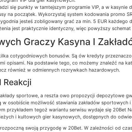
program VIP dla gier kasynowych.
zi się punkty w tamtejszym programie VIP, a w kasynie dl
usy na początek. Wykorzystaj system kodowania promo SR
ygodnia jesteś zobligowany grać za min. 5 EUR każdego dn
enia jest praktycznie identyczny, więc powyższy schemat
wych Graczy Kasyna I Zakła
lka cotygodniowych bonusów. Są ów kredyty przeznaczone 
zymi opisami. Na podstawie tego, co możemy znaleźć na ka
lecz również w odmiennych rozrywkach hazardowych.
 Reakcji
akłady sportowe, a reszta owo propozycji depozytowe gwol
zą w osobiście możliwość stawiania zakładów sportowych i
m przykładem tegoż wariantu serwisu wydaje się 20Bet Na
wieżych i kultowych gier kasynowych, dostępnych do odwie
 rozpoczną swoją przygodę w 20Bet. W zależności od cza