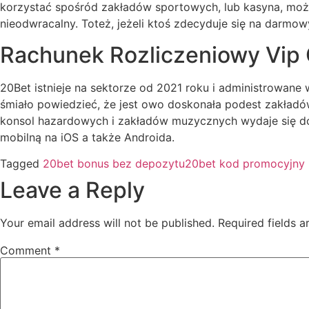
korzystać spośród zakładów sportowych, lub kasyna, może
nieodwracalny. Toteż, jeżeli ktoś zdecyduje się na darmo
Rachunek Rozliczeniowy Vip
20Bet istnieje na sektorze od 2021 roku i administrowane
śmiało powiedzieć, że jest owo doskonała podest zakład
konsol hazardowych i zakładów muzycznych wydaje się do
mobilną na iOS a także Androida.
Tagged
20bet bonus bez depozytu
20bet kod promocyjny
Leave a Reply
Your email address will not be published.
Required fields 
Comment
*