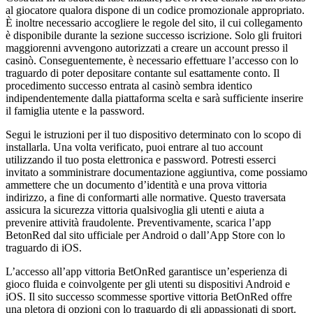
al giocatore qualora dispone di un codice promozionale appropriato.
È inoltre necessario accogliere le regole del sito, il cui collegamento
è disponibile durante la sezione successo iscrizione. Solo gli fruitori
maggiorenni avvengono autorizzati a creare un account presso il
casinò. Conseguentemente, è necessario effettuare l’accesso con lo
traguardo di poter depositare contante sul esattamente conto. Il
procedimento successo entrata al casinò sembra identico
indipendentemente dalla piattaforma scelta e sarà sufficiente inserire
il famiglia utente e la password.
Segui le istruzioni per il tuo dispositivo determinato con lo scopo di
installarla. Una volta verificato, puoi entrare al tuo account
utilizzando il tuo posta elettronica e password. Potresti esserci
invitato a somministrare documentazione aggiuntiva, come possiamo
ammettere che un documento d’identità e una prova vittoria
indirizzo, a fine di conformarti alle normative. Questo traversata
assicura la sicurezza vittoria qualsivoglia gli utenti e aiuta a
prevenire attività fraudolente. Preventivamente, scarica l’app
BetonRed dal sito ufficiale per Android o dall’App Store con lo
traguardo di iOS.
L’accesso all’app vittoria BetOnRed garantisce un’esperienza di
gioco fluida e coinvolgente per gli utenti su dispositivi Android e
iOS. Il sito successo scommesse sportive vittoria BetOnRed offre
una pletora di opzioni con lo traguardo di gli appassionati di sport.