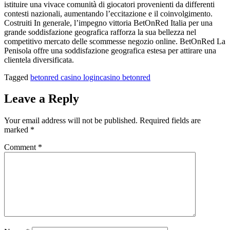
istituire una vivace comunità di giocatori provenienti da differenti
contesti nazionali, aumentando l’eccitazione e il coinvolgimento.
Costruiti In generale, l’impegno vittoria BetOnRed Italia per una
grande soddisfazione geografica rafforza la sua bellezza nel
competitivo mercato delle scommesse negozio online. BetOnRed La
Penisola offre una soddisfazione geografica estesa per attirare una
clientela diversificata.
Tagged
betonred casino login
casino betonred
Leave a Reply
Your email address will not be published.
Required fields are
marked
*
Comment
*