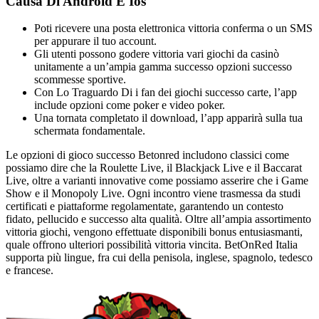
Causa Di Android E Ios
Poti ricevere una posta elettronica vittoria conferma o un SMS
per appurare il tuo account.
Gli utenti possono godere vittoria vari giochi da casinò
unitamente a un’ampia gamma successo opzioni successo
scommesse sportive.
Con Lo Traguardo Di i fan dei giochi successo carte, l’app
include opzioni come poker e video poker.
Una tornata completato il download, l’app apparirà sulla tua
schermata fondamentale.
Le opzioni di gioco successo Betonred includono classici come
possiamo dire che la Roulette Live, il Blackjack Live e il Baccarat
Live, oltre a varianti innovative come possiamo asserire che i Game
Show e il Monopoly Live. Ogni incontro viene trasmessa da studi
certificati e piattaforme regolamentate, garantendo un contesto
fidato, pellucido e successo alta qualità. Oltre all’ampia assortimento
vittoria giochi, vengono effettuate disponibili bonus entusiasmanti,
quale offrono ulteriori possibilità vittoria vincita. BetOnRed Italia
supporta più lingue, fra cui della penisola, inglese, spagnolo, tedesco
e francese.