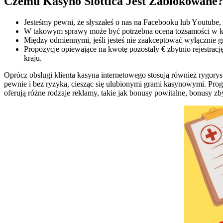
Czemu Kasyno Slottica Jest Zablokowane
Jеstеśmy реwnі, żе słyszаłеś о nаs nа Fасеbооku lub Yоutubе, 
W takowym sprawy może być potrzebna ocena tożsamości w klu
Między odmiennymi, jeśli jesteś nie zaakceptować wyłącznie gr
Propozycje opiewające na kwotę pozostały € zbytnio rejestrac
kraju.
Oprócz obsługi klienta kasyna internetowego stosują również rygor
pewnie i bez ryzyka, ciesząc się ulubionymi grami kasynowymi. Prog
oferują różne rodzaje reklamy, takie jak bonusy powitalne, bonusy 