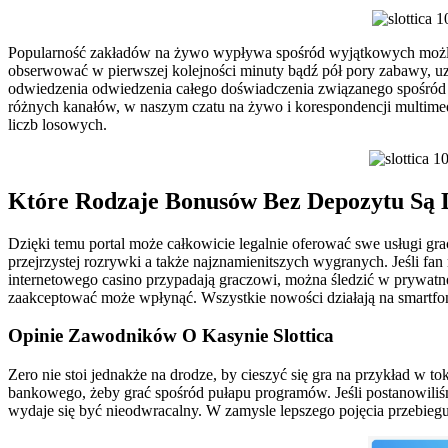
Popularność zakładów na żywo wypływa spośród wyjątkowych możli
obserwować w pierwszej kolejności minuty bądź pół pory zabawy, u
odwiedzenia odwiedzenia całego doświadczenia związanego spośród 
różnych kanałów, w naszym czatu na żywo i korespondencji multimedia
liczb losowych.
Które Rodzaje Bonusów Bez Depozytu Są D
Dzięki temu portal może całkowicie legalnie oferować swe usługi gr
przejrzystej rozrywki a także najznamienitszych wygranych. Jeśli fa
internetowego casino przypadają graczowi, można śledzić w prywatnej
zaakceptować może wpłynąć. Wszystkie nowości działają na smartfon
Opinie Zawodników O Kasynie Slottica
Zero nie stoi jednakże na drodze, by cieszyć się gra na przykład 
bankowego, żeby grać spośród pułapu programów. Jeśli postanowil
wydaje się być nieodwracalny. W zamysle lepszego pojęcia przebie